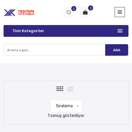
0
0
Tüm Kategoriler
ARA
Sıralama
1 sonuç gösteriliyor