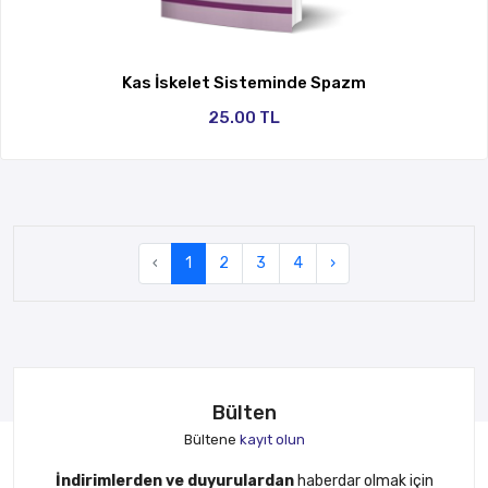
Kas İskelet Sisteminde Spazm
25.00 TL
‹
1
2
3
4
›
Bülten
Bültene
kayıt olun
İndirimlerden ve duyurulardan
haberdar olmak için