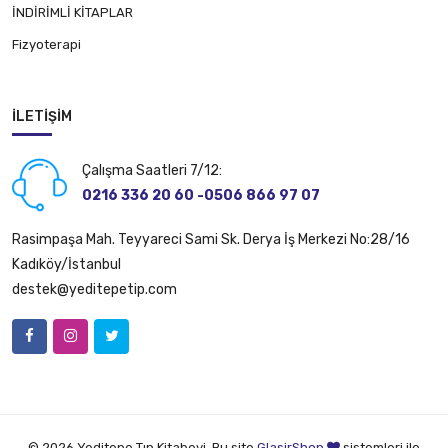
İNDİRİMLİ KİTAPLAR
Fizyoterapi
İLETIŞIM
Çalışma Saatleri 7/12:
0216 336 20 60 -0506 866 97 07
Rasimpaşa Mah. Teyyareci Sami Sk. Derya İş Merkezi No:28/16
Kadıköy/İstanbul
destek@yeditepetip.com
© 2026 Yeditepe Tıp Kitabevi. Bu site
GlasirShop
sistemleri ile