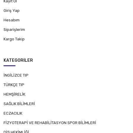
Kayıt Ol
Giriş Yap
Hesabım
Siparişlerim
Kargo Takip
KATEGORILER
İNGİLİZCE TIP
TÜRKÇE TIP
HEMŞİRELİK
SAĞLIK BİLİMLERİ
ECZACILIK
FİZYOTERAPİ VE REHABİLİTASYON SPOR BİLİMLERİ
DİŞ HEKİMLİĞİ