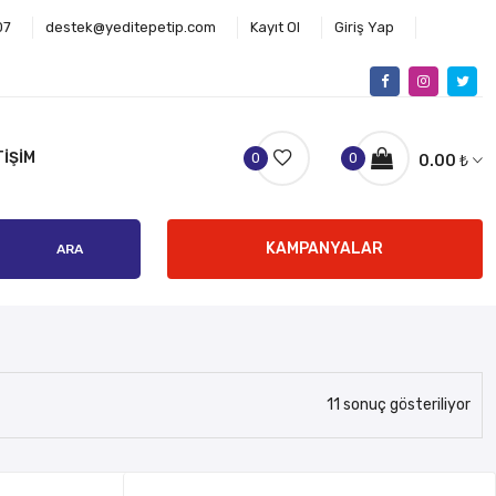
07
destek@yeditepetip.com
Kayıt Ol
Giriş Yap
TIŞIM
0
0
0.00
₺
KAMPANYALAR
ARA
11 sonuç gösteriliyor