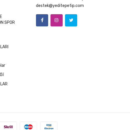
destek@yeditepetip.com
E
ON SPOR
NLARI
lar
Ğİ
PLAR