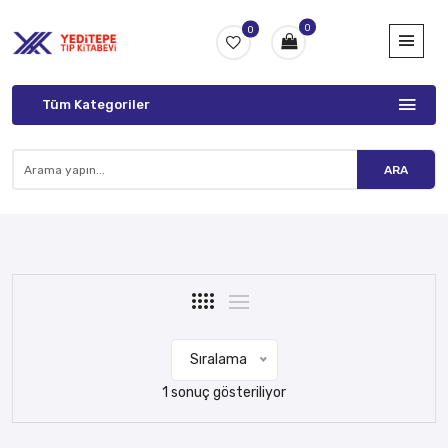
0
0
Tüm Kategoriler
ARA
Sıralama
1 sonuç gösteriliyor