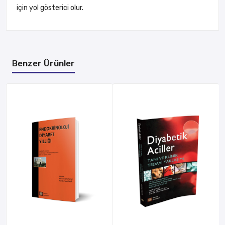
için yol gösterici olur.
Yorum Ekle
Benzer Ürünler
Eposta adresiniz paylaşılmaz.
Yorumunuz
İsim
Eposta