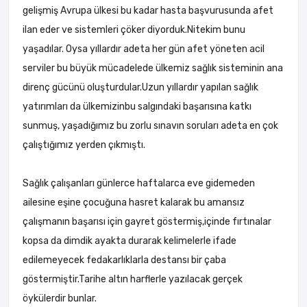
gelişmiş Avrupa ülkesi bu kadar hasta başvurusunda afet
ilan eder ve sistemleri çöker diyorduk.Nitekim bunu
yaşadılar. Oysa yıllardır adeta her gün afet yöneten acil
serviler bu büyük mücadelede ülkemiz sağlık sisteminin ana
direnç gücünü oluşturdular.Uzun yıllardır yapılan sağlık
yatırımları da ülkemizinbu salgındaki başarısına katkı
sunmuş, yaşadığımız bu zorlu sınavın soruları adeta en çok
çalıştığımız yerden çıkmıştı.
Sağlık çalışanları günlerce haftalarca eve gidemeden
ailesine eşine çocuğuna hasret kalarak bu amansız
çalışmanın başarısı için gayret göstermiş,içinde fırtınalar
kopsa da dimdik ayakta durarak kelimelerle ifade
edilemeyecek fedakarlıklarla destansı bir çaba
göstermiştir.Tarihe altın harflerle yazılacak gerçek
öykülerdir bunlar.