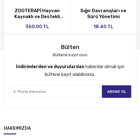
ZOOTERAPİ Hayvan
Sığır Davranışları ve
GÖNDER
Kaynaklı ve Destekli
Sürü Yönetimi
Tedavi
360.00 TL
18.40 TL
Bülten
Bültene
kayıt olun
İndirimlerden ve duyurulardan
haberdar olmak için
bültene kayıt olabilirsiniz.
ABONE OL
HAKKIMIZDA